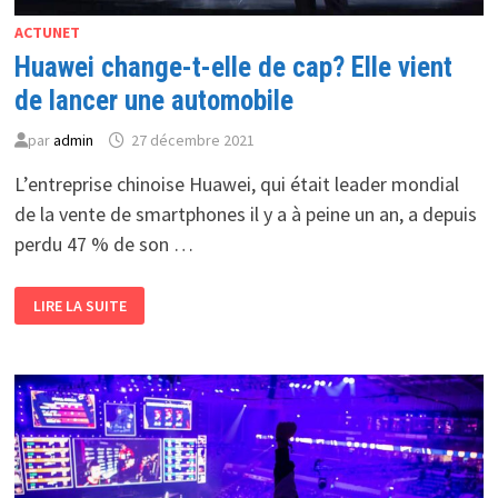
ACTUNET
Huawei change-t-elle de cap? Elle vient
de lancer une automobile
par
admin
27 décembre 2021
L’entreprise chinoise Huawei, qui était leader mondial
de la vente de smartphones il y a à peine un an, a depuis
perdu 47 % de son …
HUAWEI
LIRE LA SUITE
CHANGE-
T-
ELLE
DE
CAP?
ELLE
VIENT
DE
LANCER
UNE
AUTOMOBILE