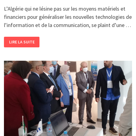
L’Algérie qui ne lésine pas sur les moyens matériels et
financiers pour généraliser les nouvelles technologies de
l’information et de la communication, se plaint d’une …
L’INFORMEL
LIRE LA SUITE
BLOQUE-
T-
IL
LE
PROCESSUS
DE
MISE
EN
PLACE
D’UNE
ÉCONOMIE
NUMÉRIQUE