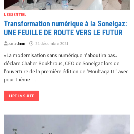
L'ESSENTIEL
Transformation numérique à la Sonelgaz:
UNE FEUILLE DE ROUTE VERS LE FUTUR
par
admin
22 décembre 2021
«La modernisation sans numérique n’aboutira pas»
déclare Chaher Boukhrous, CEO de Sonelgaz lors de
l’ouverture de la première édition de ‘Moultaqa IT’ avec
pour thème …
TRANSFORMATION
LIRE LA SUITE
NUMÉRIQUE
À
LA
SONELGAZ:
UNE
FEUILLE
DE
ROUTE
VERS