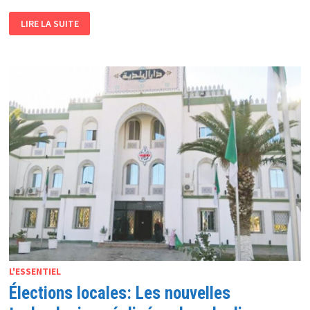
2022:
LIRE LA SUITE
L’ANNÉE
DU
PARACHÈVEMENT
DE
LA
NUMÉRISATION
DES
FINANCES
L'ESSENTIEL
Élections locales: Les nouvelles