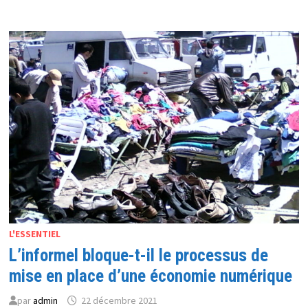
FUTUR
VIVIER
DU
GAMING
MONDIAL?
L'ESSENTIEL
L’informel bloque-t-il le processus de
mise en place d’une économie numérique
par
admin
22 décembre 2021