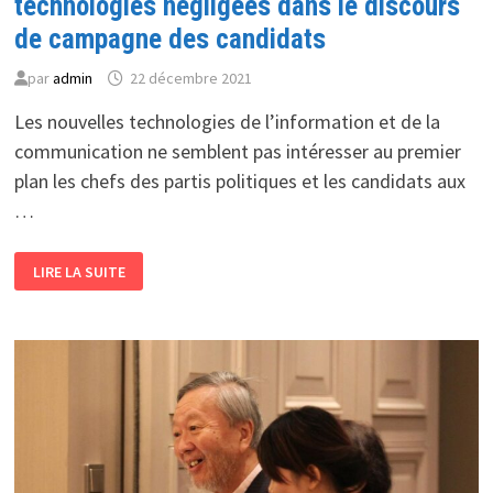
technologies négligées dans le discours
de campagne des candidats
par
admin
22 décembre 2021
Les nouvelles technologies de l’information et de la
communication ne semblent pas intéresser au premier
plan les chefs des partis politiques et les candidats aux
…
ÉLECTIONS
LIRE LA SUITE
LOCALES:
LES
NOUVELLES
TECHNOLOGIES
NÉGLIGÉES
DANS
LE
DISCOURS
DE
CAMPAGNE
DES
CANDIDATS