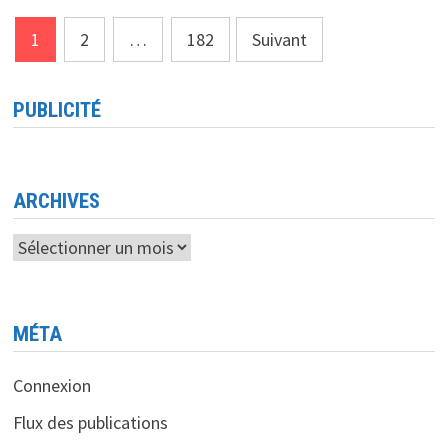
L’INVENTION
DE
Pagination
LA
1
2
…
182
Suivant
FIBRE
OPTIQUE
des
publications
PUBLICITÉ
ARCHIVES
Archives
MÉTA
Connexion
Flux des publications