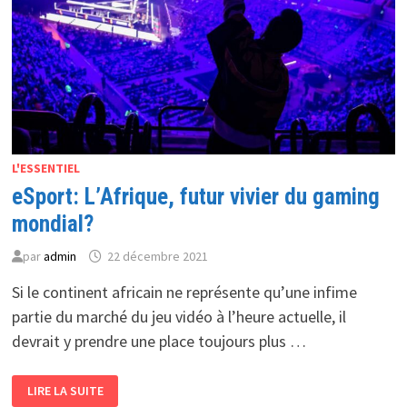
L'ESSENTIEL
eSport: L’Afrique, futur vivier du gaming
mondial?
par
admin
22 décembre 2021
Si le continent africain ne représente qu’une infime
partie du marché du jeu vidéo à l’heure actuelle, il
devrait y prendre une place toujours plus …
ESPORT:
LIRE LA SUITE
L’AFRIQUE,