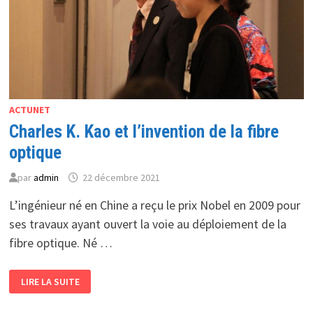
ACTUNET
Charles K. Kao et l’invention de la fibre
optique
par
admin
22 décembre 2021
L’ingénieur né en Chine a reçu le prix Nobel en 2009 pour
ses travaux ayant ouvert la voie au déploiement de la
fibre optique. Né …
CHARLES
LIRE LA SUITE
K.
KAO
ET