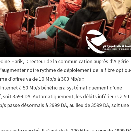
zedine Harik, Directeur de la communication auprès d’Algérie
’augmenter notre rythme de déploiement de la fibre optiqu
mme d’offres va de 10 Mb/s à 300 Mb/s »
nt Internet à 50 Mb/s bénéficiera systématiquement d’une
 soit 3599 DA. Automatiquement, les débits inférieurs à 50
 Mb/s passe désormais à 2999 DA, au lieu de 3599 DA, soit une
es sur le marché. Il s’agit de la 200 Mb/s au prix de 4999 D