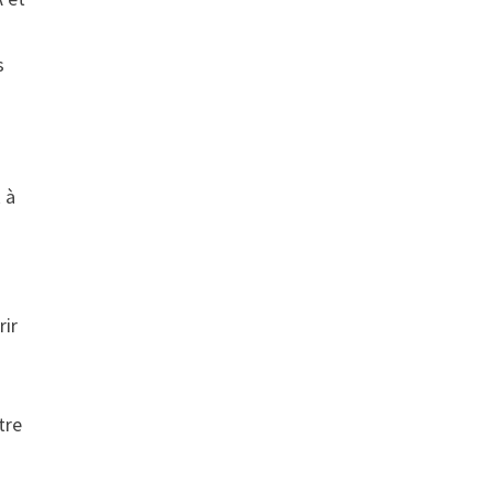
s
 à
rir
tre