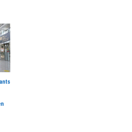
ants
en