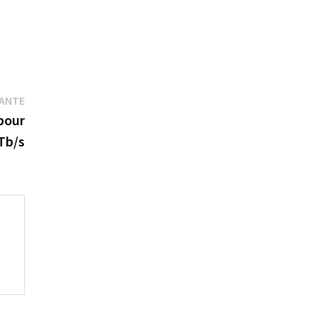
Publication
VANTE
suivante :
pour
 Tb/s