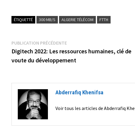
ÉTIQUETTÉ
300 MB/S
ALGERIE TÉLÉCOM
FTTH
Navigation
Publication
PUBLICATION PRÉCÉDENTE
précédente :
Digitech 2022: Les ressources humaines, clé de
de
voute du développement
l’article
Abderrafiq Khenifsa
Voir tous les articles de Abderrafiq Kh