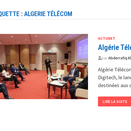
QUETTE :
ALGERIE TÉLÉCOM
ACTUNET
Algérie Té
par
Abderrafiq K
Algérie Téléco
Digitech, le l
destinées aux c
ALGÉRIE
LIRE LA SUITE
TÉLÉCOM
LANCE
UNE
OFFRE
À
300 MB/S