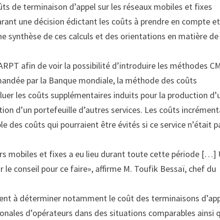
ûts de terminaison d’appel sur les réseaux mobiles et fixes
arant une décision édictant les coûts à prendre en compte et
e synthèse de ces calculs et des orientations en matière de
’ARPT afin de voir la possibilité d’introduire les méthodes C
andée par la Banque mondiale, la méthode des coûts
uer les coûts supplémentaires induits pour la production d’
ction d’un portefeuille d’autres services. Les coûts incrémen
 des coûts qui pourraient être évités si ce service n’était p
s mobiles et fixes a eu lieu durant toute cette période […]
r le conseil pour ce faire», affirme M. Toufik Bessaï, chef du
rvent à déterminer notamment le coût des terminaisons d’ap
tionales d’opérateurs dans des situations comparables ainsi 