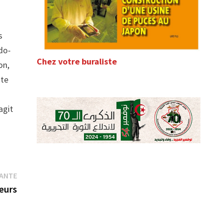
s
udo-
Chez votre buraliste
on,
ite
agit
Publication
VANTE
suivante :
eurs