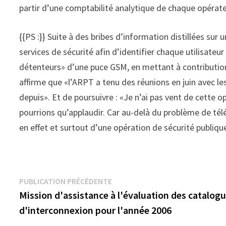
partir d’une comptabilité analytique de chaque opérat
{{PS :}} Suite à des bribes d’information distillées su
services de sécurité afin d’identifier chaque utilisateu
détenteurs» d’une puce GSM, en mettant à contribution 
affirme que «l’ARPT a tenu des réunions en juin avec les
depuis». Et de poursuivre : «Je n’ai pas vent de cette op
pourrions qu’applaudir. Car au-delà du problème de tél
en effet et surtout d’une opération de sécurité publique
Navigation
Publication
PUBLICATION PRÉCÉDENTE
précédente :
Mission d'assistance à l'évaluation des catalog
de
d'interconnexion pour l'année 2006
l’article