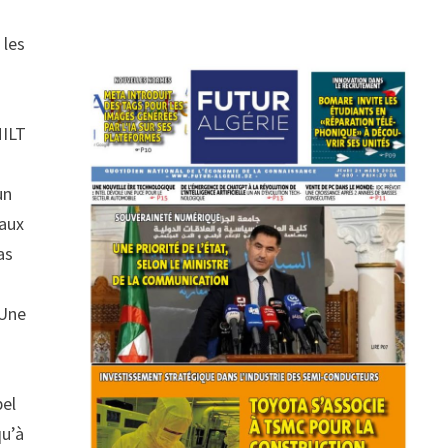
 les
MILT
un
taux
as
 Une
pel
qu’à