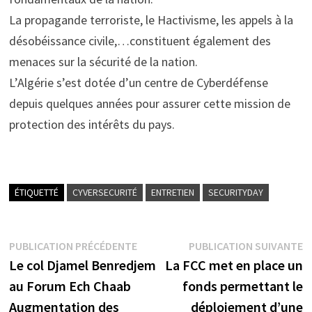
La propagande terroriste, le Hactivisme, les appels à la
désobéissance civile,…constituent également des
menaces sur la sécurité de la nation.
L’Algérie s’est dotée d’un centre de Cyberdéfense
depuis quelques années pour assurer cette mission de
protection des intérêts du pays.
ÉTIQUETTÉ
CYVERSECURITÉ
ENTRETIEN
SECURITYDAY
Navigation
Publication
P
PUBLICATION PRÉCÉDENTE
PUBLICATION SUIVANTE
précédente :
s
Le col Djamel Benredjem
La FCC met en place un
de
au Forum Ech Chaab
fonds permettant le
l’article
Augmentation des
déploiement d’une