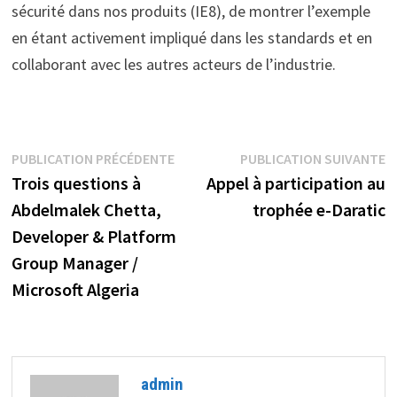
sécurité dans nos produits (IE8), de montrer l’exemple
en étant activement impliqué dans les standards et en
collaborant avec les autres acteurs de l’industrie.
Navigation
Publication
P
PUBLICATION PRÉCÉDENTE
PUBLICATION SUIVANTE
précédente :
s
Trois questions à
Appel à participation au
de
Abdelmalek Chetta,
trophée e-Daratic
l’article
Developer & Platform
Group Manager /
Microsoft Algeria
admin