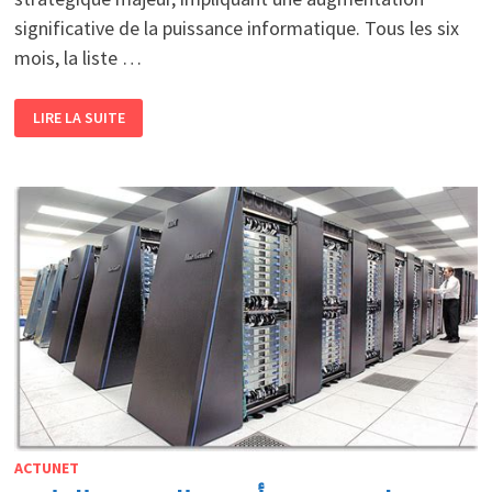
significative de la puissance informatique. Tous les six
mois, la liste …
ÉVOLUTION
LIRE LA SUITE
DU
CLASSEMENT
DES
SUPERCALCULATEURS
HPC
LES
ÉTATS-
UNIS
REPRENNENT
LA
TÊTE,
LA
CHINE
À
LA
11E
PLACE
ACTUNET