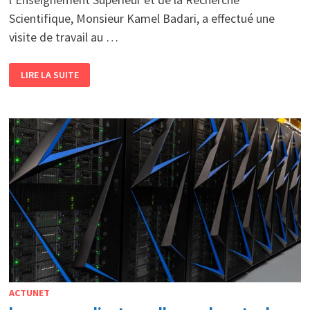
Scientifique, Monsieur Kamel Badari, a effectué une
visite de travail au …
LE
LIRE LA SUITE
MINISTRE
DE
L’ENSEIGNEMENT
SUPÉRIEUR
LANCE
UN
AMBITIEUX
PROJET
TECHNOLOGIQUE
AU
CERIST
KAMEL
BADARI
INITIE
UN
RÉSEAU
DE
PLATEFORMES
INFORMATIQUES
INTENSIVES
POUR
L’IA
ET
ACTUNET
LE