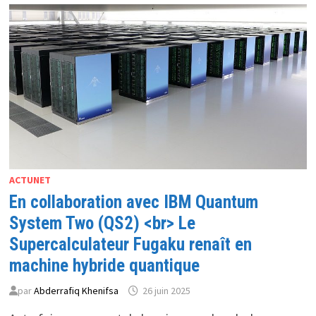
EN
2025
<BR>
NAVIGUER
ENTRE
TENDANCES
CLASSIQUES,
GUERRES
COMMERCIALES
ET
L’EXPLOSION
DE
L’IA
ACTUNET
En collaboration avec IBM Quantum
System Two (QS2) <br> Le
Supercalculateur Fugaku renaît en
machine hybride quantique
par
Abderrafiq Khenifsa
26 juin 2025