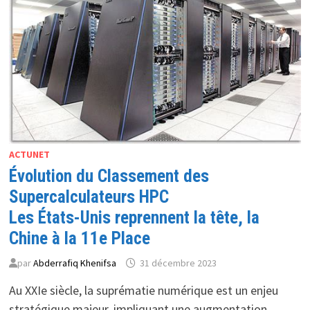
ET
SÉCURISÉE
POUR
LES
CHERCHEURS
ET
PROFESSIONNELS
ACTUNET
Évolution du Classement des
Supercalculateurs HPC
Les États-Unis reprennent la tête, la
Chine à la 11e Place
par
Abderrafiq Khenifsa
31 décembre 2023
Au XXIe siècle, la suprématie numérique est un enjeu
stratégique majeur, impliquant une augmentation