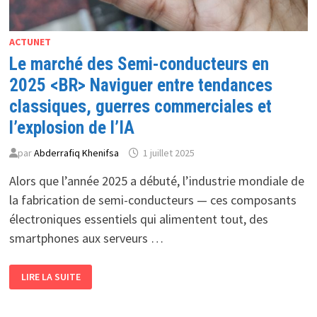
ACTUNET
Le marché des Semi-conducteurs en
2025 <BR> Naviguer entre tendances
classiques, guerres commerciales et
l’explosion de l’IA
par
Abderrafiq Khenifsa
1 juillet 2025
Alors que l’année 2025 a débuté, l’industrie mondiale de
la fabrication de semi-conducteurs — ces composants
électroniques essentiels qui alimentent tout, des
smartphones aux serveurs …
LE
LIRE LA SUITE
MARCHÉ
DES
SEMI-
CONDUCTEURS