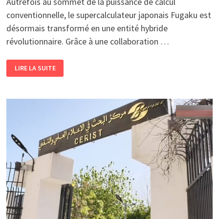
Autrefois au sommet de la puissance de calcul
conventionnelle, le supercalculateur japonais Fugaku est
désormais transformé en une entité hybride
révolutionnaire. Grâce à une collaboration …
EN
LIRE LA SUITE
COLLABORATION
AVEC
IBM
QUANTUM
SYSTEM
TWO
(QS2)
<BR>
LE
SUPERCALCULATEUR
FUGAKU
RENAÎT
EN
MACHINE
HYBRIDE
QUANTIQUE