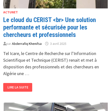
ACTUNET
Le cloud du CERIST <br> Une solution
performante et sécurisée pour les
chercheurs et professionnels
par
Abderrafiq Khenifsa
3 avril 2025
Tel Icare, le Centre de Recherche sur l’Information
Scientifique et Technique (CERIST) renait et met à
disposition des professionnels et des chercheurs en
Algérie une …
LE
LIRE LA SUITE
CLOUD
DU
CERIST
<BR>
UNE
SOLUTION
PERFORMANTE