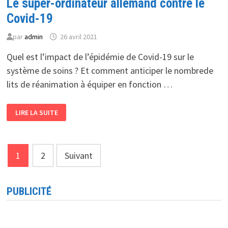
Le super-ordinateur allemand contre le
BIG
DATA
Covid-19
par
admin
26 avril 2021
Quel est l’impact de l’épidémie de Covid-19 sur le
système de soins ? Et comment anticiper le nombrede
lits de réanimation à équiper en fonction …
LE
LIRE LA SUITE
SUPER-
ORDINATEUR
ALLEMAND
CONTRE
LE
Pagination
COVID-
1
2
Suivant
19
des
publications
PUBLICITÉ