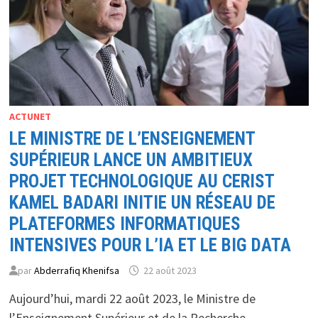
ACTUNET
LE MINISTRE DE L’ENSEIGNEMENT
SUPÉRIEUR LANCE UN AMBITIEUX
PROJET TECHNOLOGIQUE AU CERIST
KAMEL BADARI INITIE UN RÉSEAU DE
PLATEFORMES INFORMATIQUES
INTENSIVES POUR L’IA ET LE BIG DATA
par
Abderrafiq Khenifsa
22 août 2023
Aujourd’hui, mardi 22 août 2023, le Ministre de
l’Enseignement Supérieur et de la Recherche