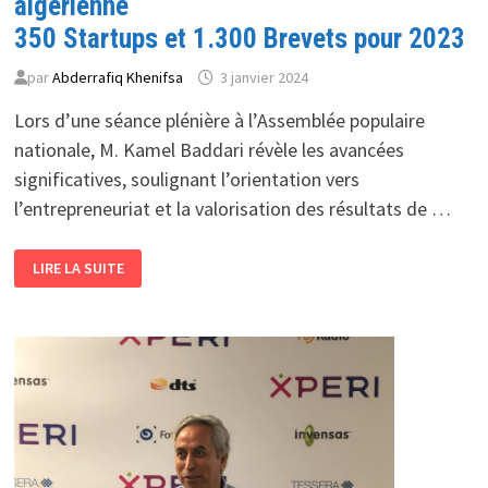
algérienne
350 Startups et 1.300 Brevets pour 2023
par
Abderrafiq Khenifsa
3 janvier 2024
Lors d’une séance plénière à l’Assemblée populaire
nationale, M. Kamel Baddari révèle les avancées
significatives, soulignant l’orientation vers
l’entrepreneuriat et la valorisation des résultats de …
DYNAMISME
LIRE LA SUITE
ET
INNOVATION
DE
L’UNIVERSITÉ
ALGÉRIENNE
350
STARTUPS
ET
1.300
BREVETS
POUR
2023