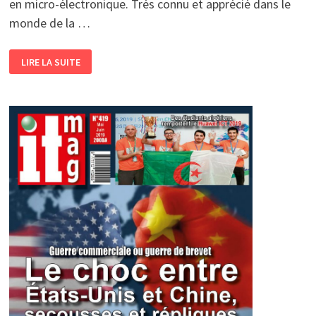
en micro-électronique. Trés connu et apprécié dans le
monde de la …
XPERI
LIRE LA SUITE
FÉLICITE
BELGACEM
HABA
POUR
SON
500È
BREVETS