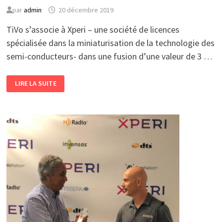
par
admin
20 décembre 2019
TiVo s’associe à Xperi – une société de licences
spécialisée dans la miniaturisation de la technologie des
semi-conducteurs- dans une fusion d’une valeur de 3 …
TIVO
LIRE LA SUITE
FUSIONNE
AVEC
XPERI
POUR
CRÉER
«L’UNE
DES
PLUS
GRANDES
SOCIÉTÉS
DE
LICENCES
AU
MONDE»