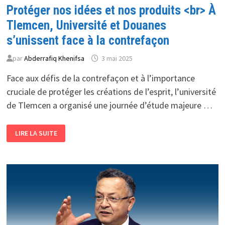
Protéger nos idées et nos produits <br> À
Tlemcen, Université et Douanes
s’unissent face à la contrefaçon
par
Abderrafiq Khenifsa
3 mai 2025
Face aux défis de la contrefaçon et à l’importance
cruciale de protéger les créations de l’esprit, l’université
de Tlemcen a organisé une journée d’étude majeure …
PROTÉGER
LIRE LA SUITE
NOS
IDÉES
ET
NOS
PRODUITS
<BR>
À
TLEMCEN,
UNIVERSITÉ
ET
DOUANES
S’UNISSENT
FACE