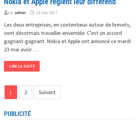
Nokia et Apple règlent leur différend
par
admin
23 mai 2017
Les deux entreprises, en contentieux autour de brevets,
vont désormais travailler ensemble. C’est un accord
gagnant-gagnant. Nokia et Apple ont annoncé ce mardi
23 mai avoir …
NOKIA
LIRE LA SUITE
ET
APPLE
RÈGLENT
LEUR
DIFFÉREND
Pagination
1
2
Suivant
des
publications
PUBLICITÉ