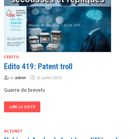
L'EDITO
Edito 419: Patent troll
par
admin
21 juillet 2019
Guerre de brevets
EDITO
LIRE LA SUITE
419:
PATENT
TROLL
ACTUNET