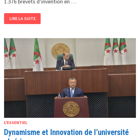
1.376 brevets d’invention en …
RECHERCHE
LIRE LA SUITE
SCIENTIFIQUE
ET
DÉVELOPPEMENT
TECHNOLOGIQUE
L’ALGÉRIE
ENREGISTRE
1.376
NOUVEAUX
BREVETS
D’INVENTION
L'ESSENTIEL
Dynamisme et Innovation de l’université