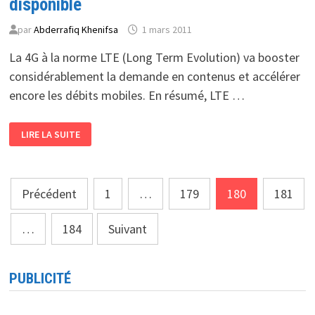
disponible
par
Abderrafiq Khenifsa
1 mars 2011
La 4G à la norme LTE (Long Term Evolution) va booster
considérablement la demande en contenus et accélérer
encore les débits mobiles. En résumé, LTE …
LTE
LIRE LA SUITE
:
LE
TRÈS
HAUT
DÉBIT
Pagination
MOBILE
Précédent
1
…
179
180
181
ENFIN
DISPONIBLE
des
…
184
Suivant
publications
PUBLICITÉ