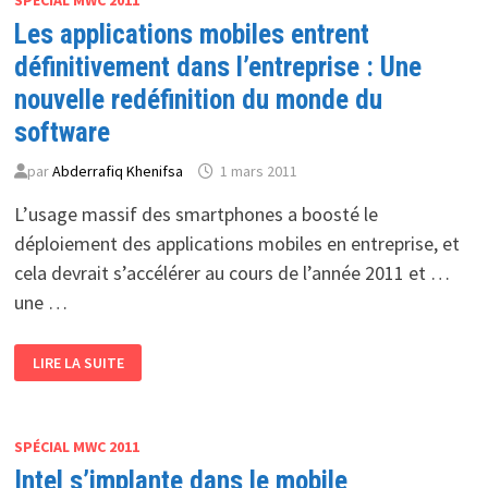
Les applications mobiles entrent
définitivement dans l’entreprise : Une
nouvelle redéfinition du monde du
software
par
Abderrafiq Khenifsa
1 mars 2011
L’usage massif des smartphones a boosté le
déploiement des applications mobiles en entreprise, et
cela devrait s’accélérer au cours de l’année 2011 et …
une …
LES
LIRE LA SUITE
APPLICATIONS
MOBILES
ENTRENT
DÉFINITIVEMENT
DANS
L’ENTREPRISE
SPÉCIAL MWC 2011
:
Intel s’implante dans le mobile
UNE