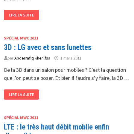
SAMSUNG
LIRE LA SUITE
LANCE
LA
VERSION
2
DE
BADA
SPÉCIAL MWC 2011
3D : LG avec et sans lunettes
par
Abderrafiq Khenifsa
1 mars 2011
De la 3D dans un salon pour mobiles ? C’est la question
que l’on peut se poser. Et bien il faudra s’y faire, la 3D …
3D
LIRE LA SUITE
:
LG
AVEC
ET
SANS
LUNETTES
SPÉCIAL MWC 2011
LTE : le très haut débit mobile enfin