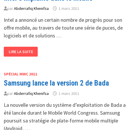
NOUVELLE
REDÉFINITION
par
Abderrafiq Khenifsa
1 mars 2011
DU
MONDE
DU
Intel a annoncé un certain nombre de progrès pour son
SOFTWARE
offre mobile, au travers de toute une série de puces, de
logiciels et de solutions …
INTEL
LIRE LA SUITE
S’IMPLANTE
DANS
LE
MOBILE
SPÉCIAL MWC 2011
Samsung lance la version 2 de Bada
par
Abderrafiq Khenifsa
1 mars 2011
La nouvelle version du système d’exploitation de Bada a
été lancée durant le Mobile World Congress. Samsung
poursuit sa stratégie de plate-forme mobile multiple
(Android, …