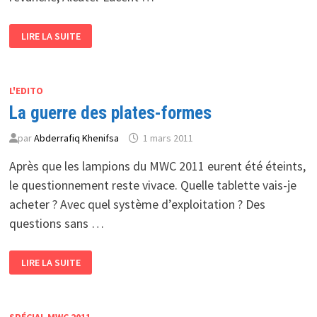
M2M
LIRE LA SUITE
OU
COMMENT
UTILISER
LA
MACHINE
POUR
L'EDITO
GÉRER
La guerre des plates-formes
UNE
AUTRE
MACHINE
par
Abderrafiq Khenifsa
1 mars 2011
Après que les lampions du MWC 2011 eurent été éteints,
le questionnement reste vivace. Quelle tablette vais-je
acheter ? Avec quel système d’exploitation ? Des
questions sans …
LA
LIRE LA SUITE
GUERRE
DES
PLATES-
FORMES
SPÉCIAL MWC 2011