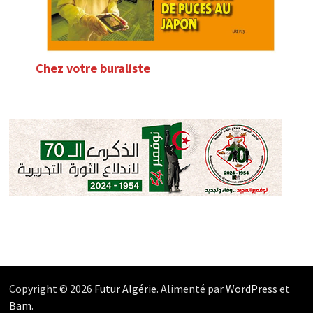
Chez votre buraliste
Copyright © 2026
Futur Algérie
. Alimenté par
WordPress
et
Bam
.