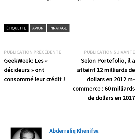
ÉTIQUETTÉ
AVION
PIRATAGE
Navigation
Publication
P
PUBLICATION PRÉCÉDENTE
PUBLICATION SUIVANTE
précédente :
s
GeekWeek: Les «
Selon Portefolio, il a
de
décideurs » ont
atteint 12 milliards de
l’article
consommé leur crédit !
dollars en 2012 m-
commerce : 60 milliards
de dollars en 2017
Abderrafiq Khenifsa