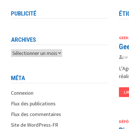
PUBLICITÉ
ÉTI
GEEK
ARCHIVES
Gee
Archives
pa
L’Ag
réal
MÉTA
GE
Connexion
LI
LE
TI
PR
Flux des publications
L’
Flux des commentaires
DÉPÉ
Site de WordPress-FR