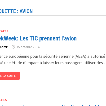
QUETTE :
AVION
-WEEK
kWeek: Les TIC prennent l’avion
r
admin
15 octobre 2014
ence européenne pour la sécurité aérienne (AESA) a autoris
isé une étude d’impact à laisser leurs passagers utiliser des
EKWEEK:
RE LA SUITE
S
C
ENNENT
AVION
CHES