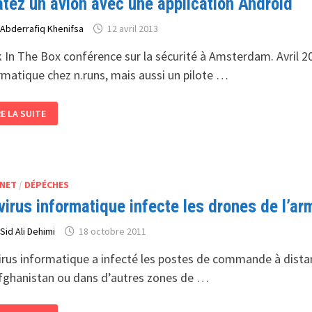
atez un avion avec une application Android
r
Abderrafiq Khenifsa
12 avril 2013
 In The Box conférence sur la sécurité à Amsterdam. Avril 2
rmatique chez n.runs, mais aussi un pilote …
RATEZ
RE LA SUITE
ION
EC
E
PLICATION
DROID
NET
/
DÉPÉCHES
virus informatique infecte les drones de l’a
r
Sid Ali Dehimi
18 octobre 2011
irus informatique a infecté les postes de commande à dista
fghanistan ou dans d’autres zones de …