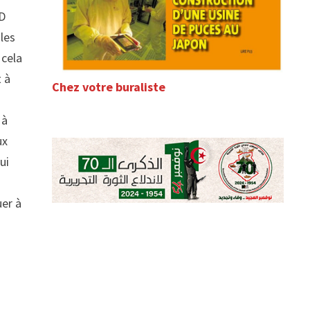
 D
les
 cela
 à
Chez votre buraliste
 à
ux
ui
uer à