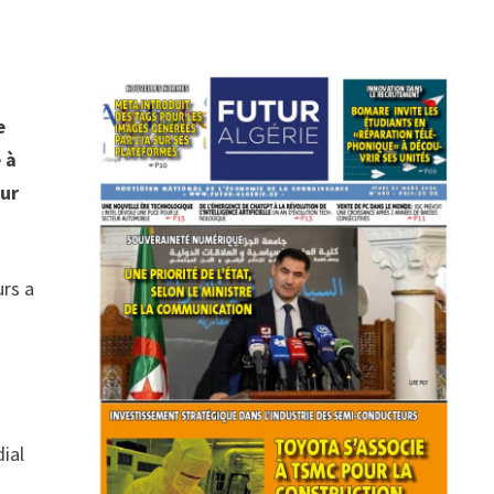
e
 à
eur
urs a
dial