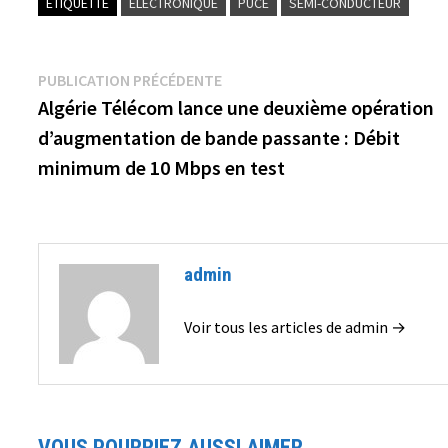
ÉTIQUETTÉ
ELECTRONIQUE
PUCE
SEMI-CONDUCTEUR
Navigation
Publication
PUBLICATION PRÉCÉDENTE
précédente :
Algérie Télécom lance une deuxième opération
de
d’augmentation de bande passante : Débit
l’article
minimum de 10 Mbps en test
admin
Voir tous les articles de admin →
VOUS POURRIEZ AUSSI AIMER