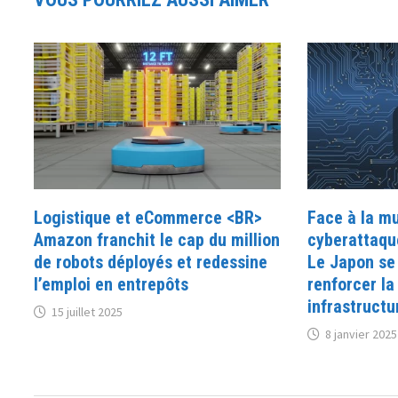
Logistique et eCommerce <BR>
Face à la mu
Amazon franchit le cap du million
cyberattaqu
de robots déployés et redessine
Le Japon se
l’emploi en entrepôts
renforcer la
infrastructu
15 juillet 2025
8 janvier 2025