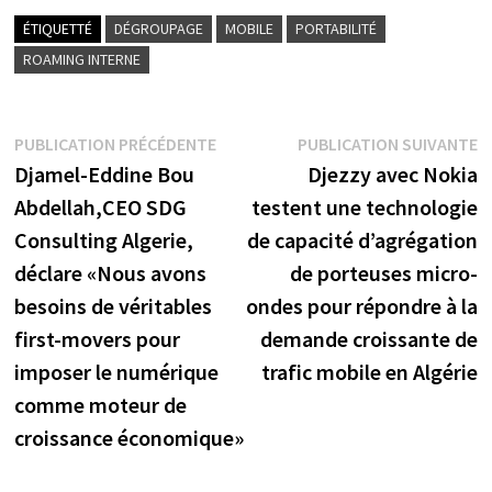
ÉTIQUETTÉ
DÉGROUPAGE
MOBILE
PORTABILITÉ
ROAMING INTERNE
Navigation
Publication
P
PUBLICATION PRÉCÉDENTE
PUBLICATION SUIVANTE
précédente :
s
Djamel-Eddine Bou
Djezzy avec Nokia
de
Abdellah,CEO SDG
testent une technologie
l’article
Consulting Algerie,
de capacité d’agrégation
déclare «Nous avons
de porteuses micro-
besoins de véritables
ondes pour répondre à la
first-movers pour
demande croissante de
imposer le numérique
trafic mobile en Algérie
comme moteur de
croissance économique»