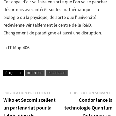
Cet appel d’air va faire en sorte que l’on va se pencher
désormais avec intérêt sur les mathématiques, la
biologie ou la physique, de sorte que l’université
redevienne véritablement le centre de la R&D.
Changement de paradigme et aussi une disruption.
in IT Mag 406
ÉTIQUETTÉ
DEEPTECH
RECHERCHE
Navigation
Publication
P
PUBLICATION PRÉCÉDENTE
PUBLICATION SUIVANTE
précédente :
s
Wiko et Sacomi scellent
Condor lance la
de
un partenariat pour la
technologie Quantum
l’article
fabrication de
Dots pour ses