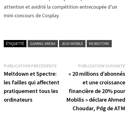
attention et avidité la compétition entrecoupée d’un
mini-concours de Cosplay.
ÉTIQUETTÉ
GAMING ARENA
JEUX MOBILE
MOBISTORE
Navigation
Publication
P
PUBLICATION PRÉCÉDENTE
PUBLICATION SUIVANTE
précédente :
s
Meltdown et Spectre:
« 20 millions d’abonnés
de
les failles qui affectent
et une croissance
l’article
pratiquement tous les
financière de 20% pour
ordinateurs
Mobilis » déclare Ahmed
Choudar, Pdg de ATM