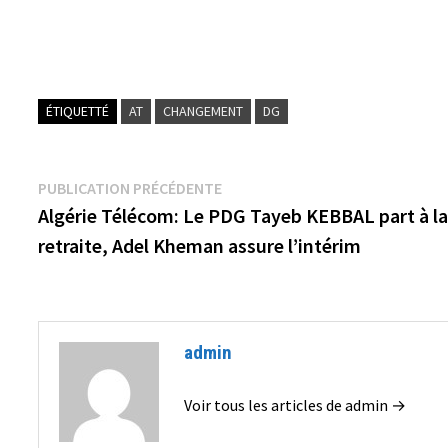
ÉTIQUETTÉ
AT
CHANGEMENT
DG
Navigation
Publication
PUBLICATION PRÉCÉDENTE
précédente :
Algérie Télécom: Le PDG Tayeb KEBBAL part à l
de
retraite, Adel Kheman assure l’intérim
l’article
admin
Voir tous les articles de admin →