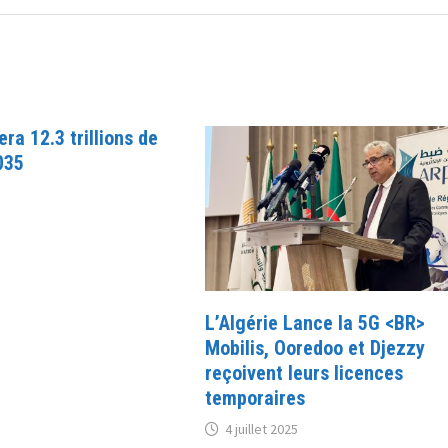
ra 12.3 trillions de
035
L’Algérie Lance la 5G <BR>
Mobilis, Ooredoo et Djezzy
reçoivent leurs licences
temporaires
4 juillet 2025