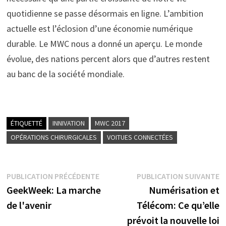
quotidienne se passe désormais en ligne. L’ambition
actuelle est l’éclosion d’une économie numérique
durable. Le MWC nous a donné un aperçu. Le monde
évolue, des nations percent alors que d’autres restent
au banc de la société mondiale.
ÉTIQUETTÉ
INNIVATION
MWC 2017
OPÉRATIONS CHIRURGICALES
VOITUES CONNECTÉES
Navigation
Publication
P
PUBLICATION PRÉCÉDENTE
PUBLICATION SUIVANTE
précédente :
s
GeekWeek: La marche
Numérisation et
de
de l'avenir
Télécom: Ce qu’elle
l’article
prévoit la nouvelle loi