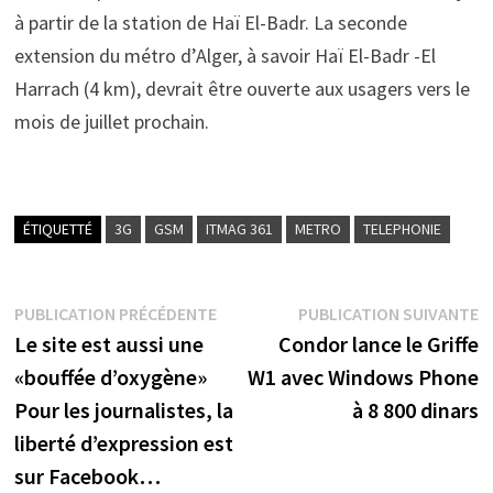
à partir de la station de Haï El-Badr. La seconde
extension du métro d’Alger, à savoir Haï El-Badr -El
Harrach (4 km), devrait être ouverte aux usagers vers le
mois de juillet prochain.
ÉTIQUETTÉ
3G
GSM
ITMAG 361
METRO
TELEPHONIE
Navigation
Publication
P
PUBLICATION PRÉCÉDENTE
PUBLICATION SUIVANTE
précédente :
s
Le site est aussi une
Condor lance le Griffe
de
«bouffée d’oxygène»
W1 avec Windows Phone
l’article
Pour les journalistes, la
à 8 800 dinars
liberté d’expression est
sur Facebook…