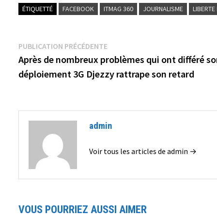
ÉTIQUETTÉ
FACEBOOK
ITMAG 360
JOURNALISME
LIBERTE
Navigation
Publication
PUBLICATION PRÉCÉDENTE
précédente :
Après de nombreux problèmes qui ont différé s
de
déploiement 3G Djezzy rattrape son retard
l’article
admin
Voir tous les articles de admin →
VOUS POURRIEZ AUSSI AIMER