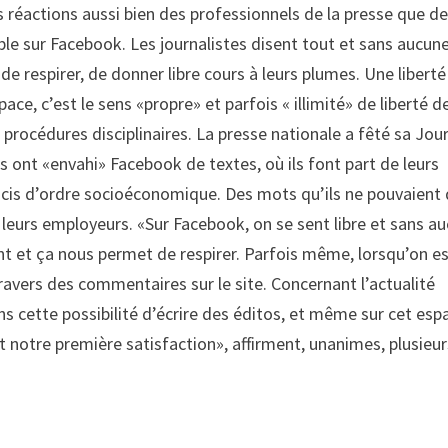
 réactions aussi bien des professionnels de la presse que d
le sur Facebook. Les journalistes disent tout et sans aucun
t de respirer, de donner libre cours à leurs plumes. Une liberté
ace, c’est le sens «propre» et parfois « illimité» de liberté d
 procédures disciplinaires. La presse nationale a fêté sa Jou
es ont «envahi» Facebook de textes, où ils font part de leurs
ucis d’ordre socioéconomique. Des mots qu’ils ne pouvaient 
leurs employeurs. «Sur Facebook, on se sent libre et sans a
t et ça nous permet de respirer. Parfois même, lorsqu’on e
ravers des commentaires sur le site. Concernant l’actualité
ns cette possibilité d’écrire des éditos, et même sur cet esp
ait notre première satisfaction», affirment, unanimes, plusieu