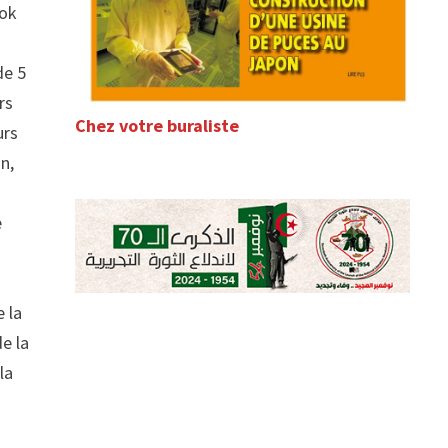
ook
de 5
rs
Chez votre buraliste
urs
an,
e
e la
de la
la