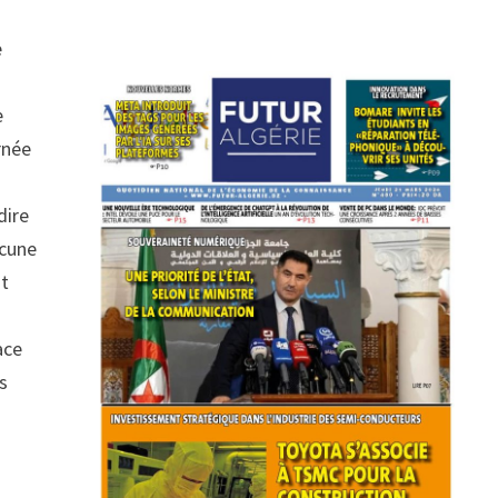
e
e
e
rnée
dire
ucune
st
ace
rs