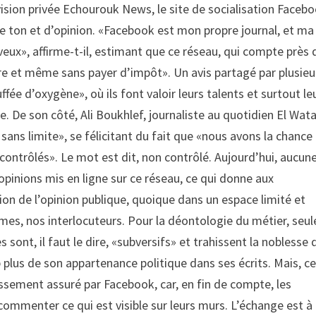
évision privée Echourouk News, le site de socialisation Faceb
de ton et d’opinion. «Facebook est mon propre journal, et ma
e veux», affirme-t-il, estimant que ce réseau, qui compte près 
re et même sans payer d’impôt». Un avis partagé par plusieu
fée d’oxygène», où ils font valoir leurs talents et surtout le
ne. De son côté, Ali Boukhlef, journaliste au quotidien El Wat
ans limite», se félicitant du fait que «nous avons la chance
contrôlés». Le mot est dit, non contrôlé. Aujourd’hui, aucun
t opinions mis en ligne sur ce réseau, ce qui donne aux
ion de l’opinion publique, quoique dans un espace limité et
nimes, nos interlocuteurs. Pour la déontologie du métier, seul
sont, il faut le dire, «subversifs» et trahissent la noblesse 
 plus de son appartenance politique dans ses écrits. Mais, ce
issement assuré par Facebook, car, en fin de compte, les
e commenter ce qui est visible sur leurs murs. L’échange est à