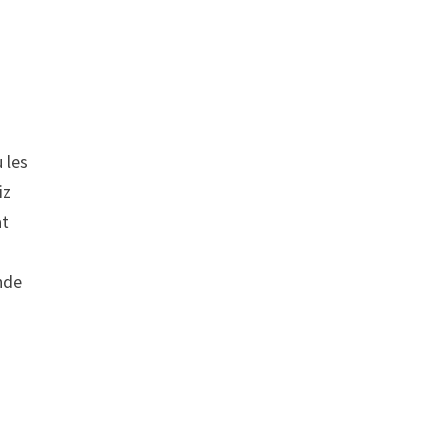
 les
iz
at
onde