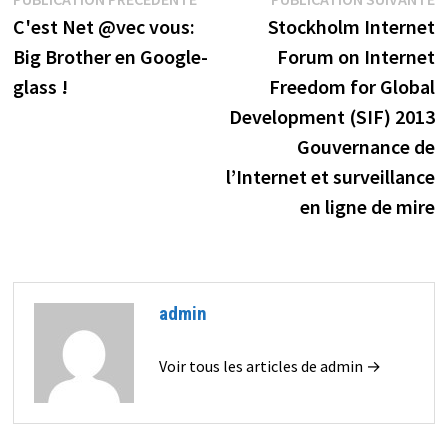
Navigation
précédente :
s
C'est Net @vec vous:
Stockholm Internet
de
Big Brother en Google-
Forum on Internet
l’article
glass !
Freedom for Global
Development (SIF) 2013
Gouvernance de
l’Internet et surveillance
en ligne de mire
admin
Voir tous les articles de admin →