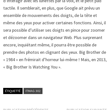
d’interagir avec les lunettes par la voix, et le petit pad
tactile. Il semblerait, en plus, que Google ait prévu un
ensemble de mouvements des doigts, de la tête et
même des yeux pour activer certaines fonctions. Ainsi, il
sera possible d’utiliser ses doigts en pince pour zoomer
et dézoomer dans un navigateur Web. Plus surprenant
encore, inquiétant même, il pourra être possible de
prendre des photos en clignant des yeux. Big Brother de
« 1984 » en frémirait d’horreur lui-même ! Mais, en 2013,
« Big Brother Is Watching You ».
ÉTIQUETTÉ
ITMAG 302
Publication
P
PUBLICATION PRÉCÉDENTE
PUBLICATION SUIVANTE