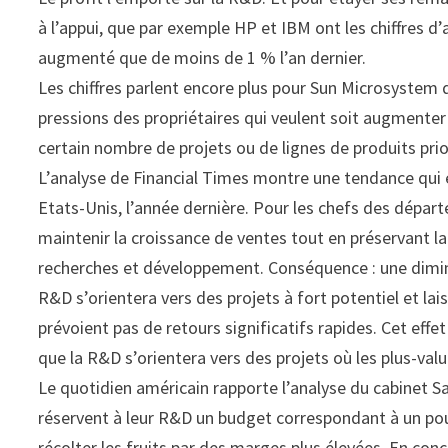
à l’appui, que par exemple HP et IBM ont les chiffres d’
augmenté que de moins de 1 % l’an dernier.
Les chiffres parlent encore plus pour Sun Microsystem 
pressions des propriétaires qui veulent soit augmenter l
certain nombre de projets ou de lignes de produits prior
L’analyse de Financial Times montre une tendance qui 
Etats-Unis, l’année dernière. Pour les chefs des dépar
maintenir la croissance de ventes tout en préservant la 
recherches et développement. Conséquence : une diminu
R&D s’orientera vers des projets à fort potentiel et lai
prévoient pas de retours significatifs rapides. Cet effe
que la R&D s’orientera vers des projets où les plus-val
Le quotidien américain rapporte l’analyse du cabinet Sa
réservent à leur R&D un budget correspondant à un pour
récolter les fruits par des marges plus élevées. En conc