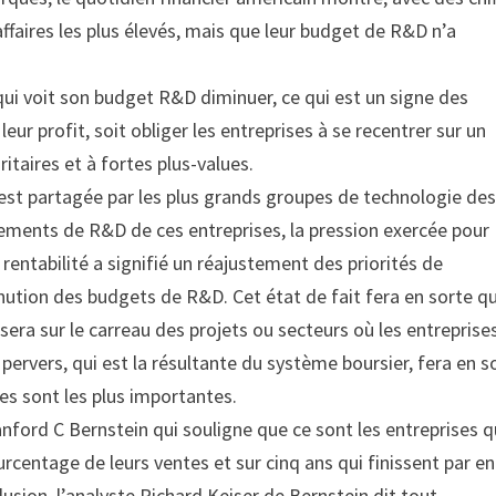
affaires les plus élevés, mais que leur budget de R&D n’a
qui voit son budget R&D diminuer, ce qui est un signe des
eur profit, soit obliger les entreprises à se recentrer sur un
itaires et à fortes plus-values.
est partagée par les plus grands groupes de technologie de
tements de R&D de ces entreprises, la pression exercée pour
rentabilité a signifié un réajustement des priorités de
tion des budgets de R&D. Cet état de fait fera en sorte qu
ssera sur le carreau des projets ou secteurs où les entreprise
t pervers, qui est la résultante du système boursier, fera en s
ues sont les plus importantes.
nford C Bernstein qui souligne que ce sont les entreprises q
centage de leurs ventes et sur cinq ans qui finissent par en
lusion, l’analyste Richard Keiser de Bernstein dit tout