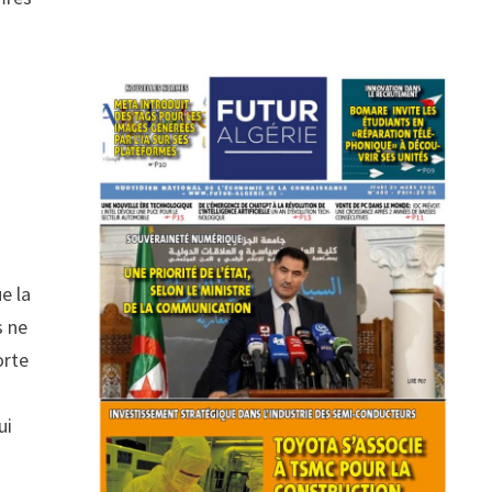
s
e la
s ne
orte
ui