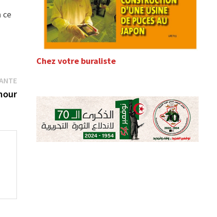
n ce
Chez votre buraliste
Publication
VANTE
suivante :
hour