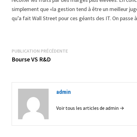
simplement que «la gestion tend à être un meilleur ju
qu’a fait Wall Street pour ces géants des IT. On passe
Navigation
Publication
PUBLICATION PRÉCÉDENTE
précédente :
Bourse VS R&D
de
l’article
admin
Voir tous les articles de admin →