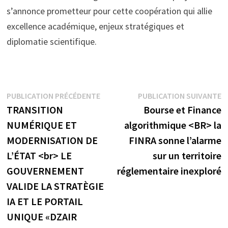
s’annonce prometteur pour cette coopération qui allie
excellence académique, enjeux stratégiques et
diplomatie scientifique.
Navigation
Publication
P
PUBLICATION PRÉCÉDENTE
PUBLICATION SUIVANTE
précédente :
s
TRANSITION
Bourse et Finance
de
NUMÉRIQUE ET
algorithmique <BR> la
l’article
MODERNISATION DE
FINRA sonne l’alarme
L’ÉTAT <br> LE
sur un territoire
GOUVERNEMENT
réglementaire inexploré
VALIDE LA STRATÈGIE
IA ET LE PORTAIL
UNIQUE «DZAIR