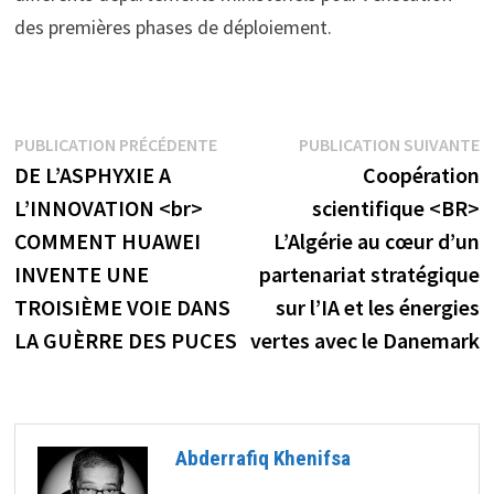
des premières phases de déploiement.
Navigation
Publication
P
PUBLICATION PRÉCÉDENTE
PUBLICATION SUIVANTE
précédente :
s
DE L’ASPHYXIE A
Coopération
de
L’INNOVATION <br>
scientifique <BR>
l’article
COMMENT HUAWEI
L’Algérie au cœur d’un
INVENTE UNE
partenariat stratégique
TROISIÈME VOIE DANS
sur l’IA et les énergies
LA GUÈRRE DES PUCES
vertes avec le Danemark
Abderrafiq Khenifsa