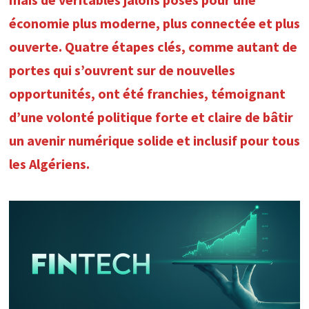
économie plus moderne, plus connectée et plus
ouverte. Quatre étapes clés, comme autant de
portes qui s’ouvrent sur de nouvelles
opportunités, ont été franchies, témoignant
d’une volonté politique forte et claire de bâtir
un avenir numérique solide et inclusif pour tous
les Algériens.