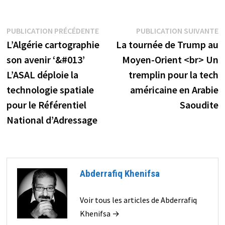
Navigation
Publication
P
PUBLICATION PRÉCÉDENTE
PUBLICATION SUIVANTE
précédente :
s
L’Algérie cartographie
La tournée de Trump au
de
son avenir ‘&#013’
Moyen-Orient <br> Un
l’article
L’ASAL déploie la
tremplin pour la tech
technologie spatiale
américaine en Arabie
pour le Référentiel
Saoudite
National d’Adressage
Abderrafiq Khenifsa
Voir tous les articles de Abderrafiq
Khenifsa →