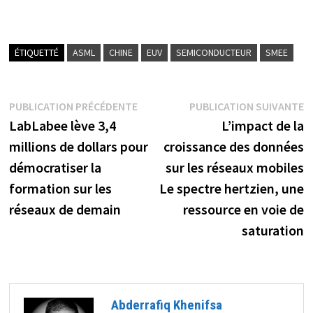
ÉTIQUETTÉ
ASML
CHINE
EUV
SEMICONDUCTEUR
SMEE
Navigation
Publication
P
PUBLICATION PRÉCÉDENTE
PUBLICATION SUIVANTE
précédente :
s
LabLabee lève 3,4
L’impact de la
de
millions de dollars pour
croissance des données
l’article
démocratiser la
sur les réseaux mobiles
formation sur les
Le spectre hertzien, une
réseaux de demain
ressource en voie de
saturation
Abderrafiq Khenifsa