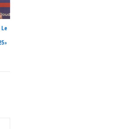
 Le
25»