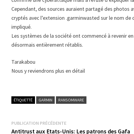
Cependant, des sources auraient partagé des photos a
cryptés avec l’extension .garminwasted sur le nom de 
impliqué.
Les systèmes de la société ont commencé à revenir en l
désormais entièrement rétablis.
Tarakabou
Nous y reviendrons plus en détail
ÉTIQUETTÉ
GARMIN
RANSOMWARE
Navigation
Publication
PUBLICATION PRÉCÉDENTE
précédente :
Antitrust aux Etats-Unis: Les patrons des Gafa