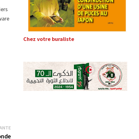
iers
lware
Chez votre buraliste
Publication
VANTE
suivante :
onde