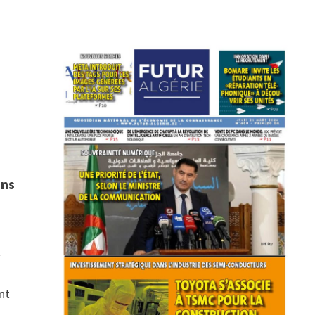
ons
t
ent