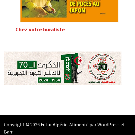
Chez votre buraliste
Copyright © 2026
Futur Algérie
. Alimenté par
WordPress
et
Bam
.