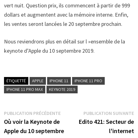
vert nuit. Question prix, ils commencent à partir de 999
dollars et augmentent avec la mémoire interne. Enfin,
les ventes seront lancées le 20 septembre prochain.
Nous reviendrons plus en détail sur l »ensemble de la
keynote d’Apple du 10 septembre 2019.
ÉTIQUETTÉ
APPLE
IPHONE 11
IPHONE 11 PRO
IPHONE 11 PRO MAX
KEYNOTE 2019
Navigation
Publication
P
PUBLICATION PRÉCÉDENTE
PUBLICATION SUIVANTE
précédente :
s
Où voir la Keynote de
Edito 421: Secteur de
de
Apple du 10 septembre
l'internet
l’article