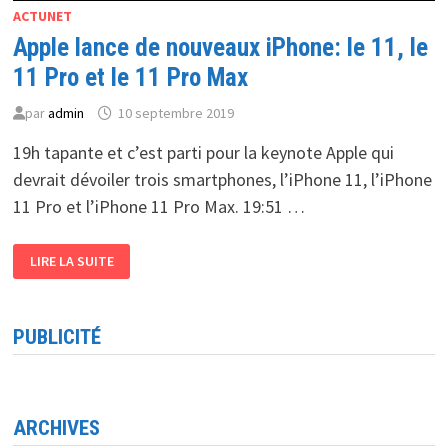
ACTUNET
Apple lance de nouveaux iPhone: le 11, le
11 Pro et le 11 Pro Max
par
admin
10 septembre 2019
19h tapante et c’est parti pour la keynote Apple qui
devrait dévoiler trois smartphones, l’iPhone 11, l’iPhone
11 Pro et l’iPhone 11 Pro Max. 19:51 …
APPLE
LIRE LA SUITE
LANCE
DE
NOUVEAUX
IPHONE:
LE
PUBLICITÉ
11,
LE
11
PRO
ET
LE
11
ARCHIVES
PRO