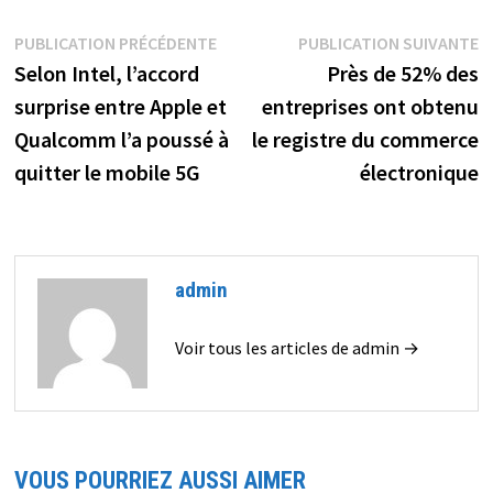
Navigation
Publication
P
PUBLICATION PRÉCÉDENTE
PUBLICATION SUIVANTE
précédente :
s
Selon Intel, l’accord
Près de 52% des
de
surprise entre Apple et
entreprises ont obtenu
l’article
Qualcomm l’a poussé à
le registre du commerce
quitter le mobile 5G
électronique
admin
Voir tous les articles de admin →
VOUS POURRIEZ AUSSI AIMER