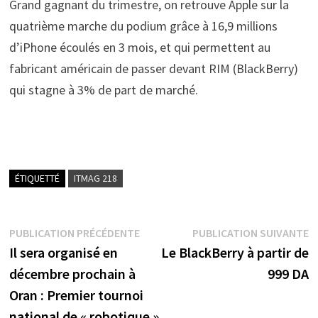
Grand gagnant du trimestre, on retrouve Apple sur la
quatrième marche du podium grâce à 16,9 millions
d’iPhone écoulés en 3 mois, et qui permettent au
fabricant américain de passer devant RIM (BlackBerry)
qui stagne à 3% de part de marché.
ÉTIQUETTÉ
ITMAG 218
Navigation
Publication
P
PUBLICATION PRÉCÉDENTE
PUBLICATION SUIVANTE
précédente :
s
Il sera organisé en
Le BlackBerry à partir de
de
décembre prochain à
999 DA
l’article
Oran : Premier tournoi
national de « robotique »