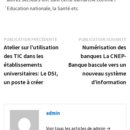
´Education nationale, la Santé etc.
Navigation
Publication
P
PUBLICATION PRÉCÉDENTE
PUBLICATION SUIVANTE
précédente :
s
Atelier sur l’utilisation
Numérisation des
de
des TIC dans les
banques La CNEP-
l’article
établissements
Banque bascule vers un
universitaires: Le DSI,
nouveau système
un poste à créer
d’information
admin
Voir tous les articles de admin →