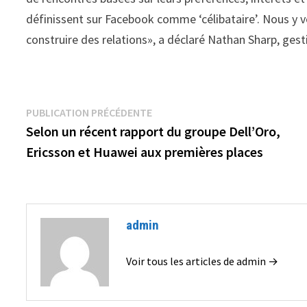
définissent sur Facebook comme ‘célibataire’. Nous y v
construire des relations», a déclaré Nathan Sharp, ges
Navigation
Publication
PUBLICATION PRÉCÉDENTE
précédente :
Selon un récent rapport du groupe Dell’Oro,
de
Ericsson et Huawei aux premières places
l’article
admin
Voir tous les articles de admin →