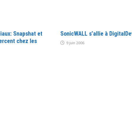
iaux: Snapshat et
SonicWALL s’allie à DigitalDe
ercent chez les
9 juin 2006