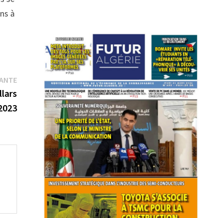
ens à
Publication
VANTE
suivante :
llars
 2023