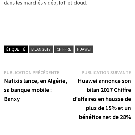
dans les marchés vidéo, IoT et cloud.
ÉTIQUETTÉ
BILAN 2017
CHIFFRE
HUAWEI
Navigation
Publication
P
PUBLICATION PRÉCÉDENTE
PUBLICATION SUIVANTE
précédente :
s
Natixis lance, en Algérie,
Huawei annonce son
de
sa banque mobile :
bilan 2017 Chiffre
l’article
Banxy
d'affaires en hausse de
plus de 15% et un
bénéfice net de 28%