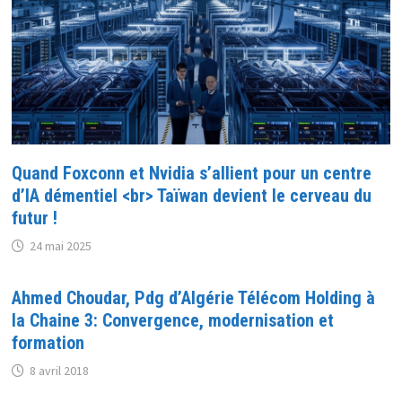
Quand Foxconn et Nvidia s’allient pour un centre
d’IA démentiel <br> Taïwan devient le cerveau du
futur !
24 mai 2025
Ahmed Choudar, Pdg d’Algérie Télécom Holding à
la Chaine 3: Convergence, modernisation et
formation
8 avril 2018