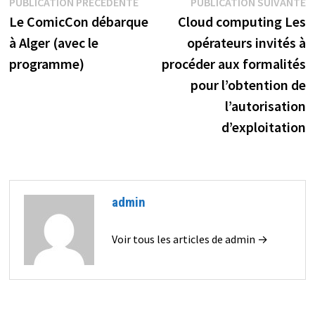
Navigation
Publication
P
PUBLICATION PRÉCÉDENTE
PUBLICATION SUIVANTE
précédente :
s
Le ComicCon débarque
Cloud computing Les
de
à Alger (avec le
opérateurs invités à
l’article
programme)
procéder aux formalités
pour l’obtention de
l’autorisation
d’exploitation
admin
Voir tous les articles de admin →