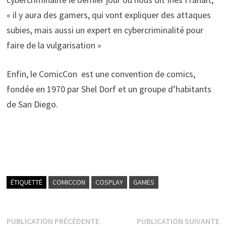
« il y aura des gamers, qui vont expliquer des attaques
subies, mais aussi un expert en cybercriminalité pour
faire de la vulgarisation »
Enfin, le ComicCon est une convention de comics,
fondée en 1970 par Shel Dorf et un groupe d’habitants
de San Diego.
ÉTIQUETTÉ
COMICCON
COSPLAY
GAMES
Navigation
Publication
P
PUBLICATION PRÉCÉDENTE
PUBLICATION SUIVANTE