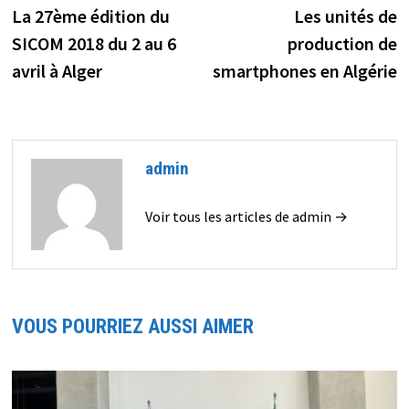
précédente :
s
La 27ème édition du
Les unités de
de
SICOM 2018 du 2 au 6
production de
l’article
avril à Alger
smartphones en Algérie
admin
Voir tous les articles de admin →
VOUS POURRIEZ AUSSI AIMER