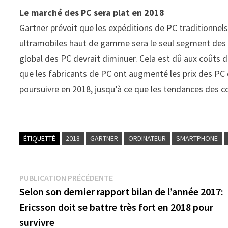
Le marché des PC sera plat en 2018
Gartner prévoit que les expéditions de PC traditionne
ultramobiles haut de gamme sera le seul segment des 
global des PC devrait diminuer. Cela est dû aux coûts d
que les fabricants de PC ont augmenté les prix des PC
poursuivre en 2018, jusqu’à ce que les tendances des 
ÉTIQUETTÉ
2018
GARTNER
ORDINATEUR
SMARTPHONE
Navigation
Publication
PUBLICATION PRÉCÉDENTE
précédente :
Selon son dernier rapport bilan de l’année 2017:
de
Ericsson doit se battre très fort en 2018 pour
l’article
survivre