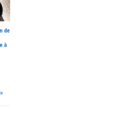
n de
e à
»