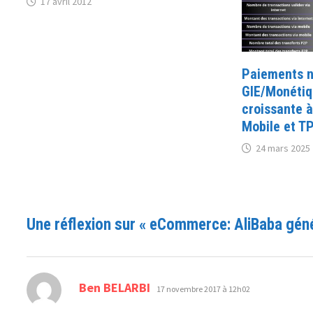
17 avril 2012
Paiements n
GIE/Monétiq
croissante à
Mobile et T
24 mars 2025
Une réflexion sur «
eCommerce: AliBaba géné
dit :
Ben BELARBI
17 novembre 2017 à 12h02