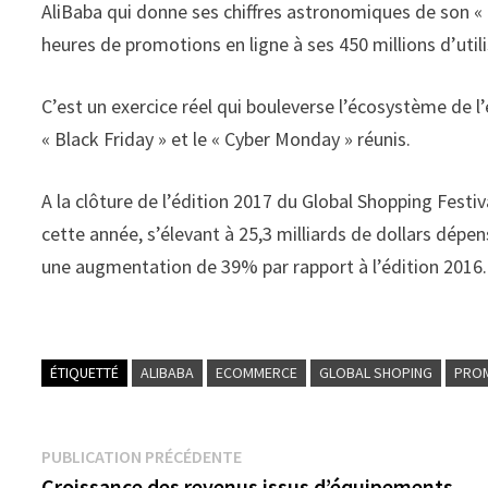
AliBaba qui donne ses chiffres astronomiques de son « 1
heures de promotions en ligne à ses 450 millions d’util
C’est un exercice réel qui bouleverse l’écosystème de
« Black Friday » et le « Cyber Monday » réunis.
A la clôture de l’édition 2017 du Global Shopping Festi
cette année, s’élevant à 25,3 milliards de dollars dépe
une augmentation de 39% par rapport à l’édition 2016.
ÉTIQUETTÉ
ALIBABA
ECOMMERCE
GLOBAL SHOPING
PRO
Navigation
Publication
PUBLICATION PRÉCÉDENTE
précédente :
Croissance des revenus issus d’équipements