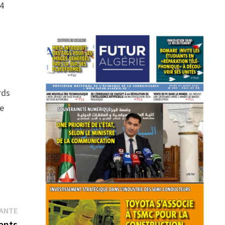
24
rds
te
Publication
VANTE
suivante :
ents