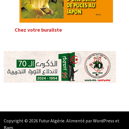
Chez votre buraliste
Copyright © 2026
Futur Algérie
. Alimenté par
WordPress
et
Bam
.