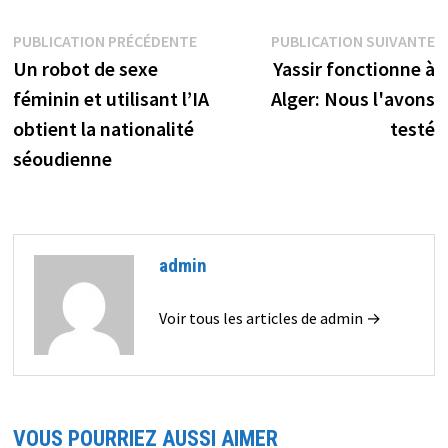
Navigation
Publication
P
PUBLICATION PRÉCÉDENTE
PUBLICATION SUIVANTE
précédente :
s
Un robot de sexe
Yassir fonctionne à
de
féminin et utilisant l’IA
Alger: Nous l'avons
l’article
obtient la nationalité
testé
séoudienne
admin
Voir tous les articles de admin →
VOUS POURRIEZ AUSSI AIMER