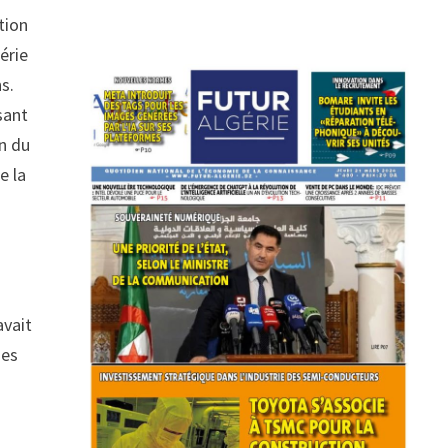
tion
érie
s.
sant
on du
e la
avait
des