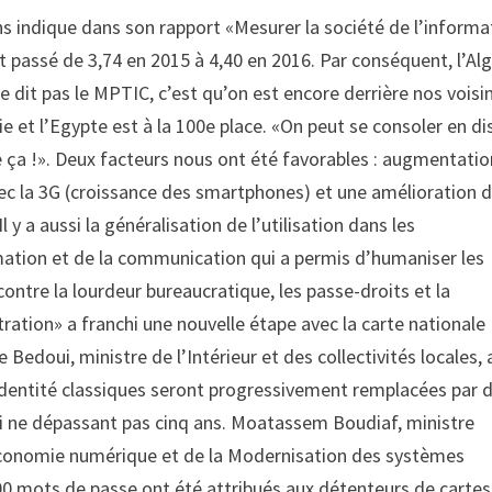
s indique dans son rapport «Mesurer la société de l’informa
 passé de 3,74 en 2015 à 4,40 en 2016. Par conséquent, l’Alg
e dit pas le MPTIC, c’est qu’on est encore derrière nos voisin
sie et l’Egypte est à la 100e place. «On peut se consoler en di
ue ça !». Deux facteurs nous ont été favorables : augmentati
ec la 3G (croissance des smartphones) et une amélioration d
y a aussi la généralisation de l’utilisation dans les
mation et de la communication qui a permis d’humaniser les
 contre la lourdeur bureaucratique, les passe-droits et la
tration» a franchi une nouvelle étape avec la carte nationale
edoui, ministre de l’Intérieur et des collectivités locales, 
’identité classiques seront progressivement remplacées par 
ai ne dépassant pas cinq ans. Moatassem Boudiaf, ministre
Economie numérique et de la Modernisation des systèmes
00 mots de passe ont été attribués aux détenteurs de cartes