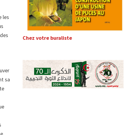
e les
us
 des
Chez votre buraliste
ouver
nt sa
ite
ue
s
de