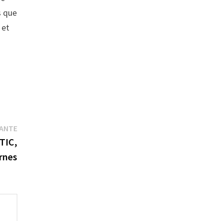
s que
 et
Publication
VANTE
suivante :
 TIC,
rnes