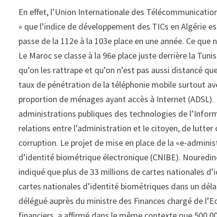
En effet, l’Union Internationale des Télécommunication
» que l’indice de développement des TICs en Algérie est
passe de la 112e à la 103e place en une année. Ce que n
Le Maroc se classe à la 96e place juste derrière la Tuni
qu’on les rattrape et qu’on n’est pas aussi distancé q
taux de pénétration de la téléphonie mobile surtout av
proportion de ménages ayant accès à Internet (ADSL). Il 
administrations publiques des technologies de l’Infor
relations entre l’administration et le citoyen, de lutter
corruption. Le projet de mise en place de la «e-adminis
d’identité biométrique électronique (CNIBE). Nouredine B
indiqué que plus de 33 millions de cartes nationales d
cartes nationales d’identité biométriques dans un dél
délégué auprès du ministre des Finances chargé de l’
financiers, a affirmé dans le même contexte que 500 0