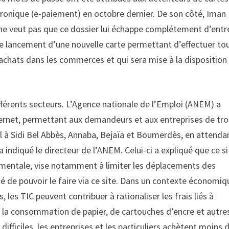
tronique (e-paiement) en octobre dernier. De son côté, Iman
 ne veut pas que ce dossier lui échappe complétement d’entr
le lancement d’une nouvelle carte permettant d’effectuer to
 achats dans les commerces et qui sera mise à la disposition
fférents secteurs. L’Agence nationale de l’Emploi (ANEM) a
nternet, permettant aux demandeurs et aux entreprises de tr
el à Sidi Bel Abbès, Annaba, Bejaïa et Boumerdès, en attenda
 a indiqué le directeur de l’ANEM. Celui-ci a expliqué que ce s
mentale, vise notamment à limiter les déplacements des
 de pouvoir le faire via ce site. Dans un contexte économiq
 les TIC peuvent contribuer à rationaliser les frais liés à
que la consommation de papier, de cartouches d’encre et autre
ficiles, les entreprises et les particuliers achètent moins 