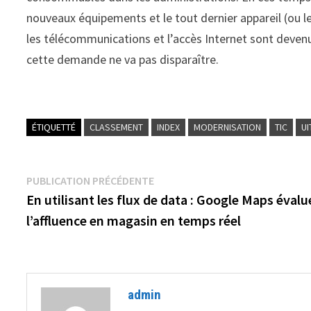
nouveaux équipements et le tout dernier appareil (ou le 
les télécommunications et l’accès Internet sont devenu
cette demande ne va pas disparaître.
ÉTIQUETTÉ
CLASSEMENT
INDEX
MODERNISATION
TIC
UI
Navigation
Publication
PUBLICATION PRÉCÉDENTE
précédente :
En utilisant les flux de data : Google Maps évalu
de
l’affluence en magasin en temps réel
l’article
admin