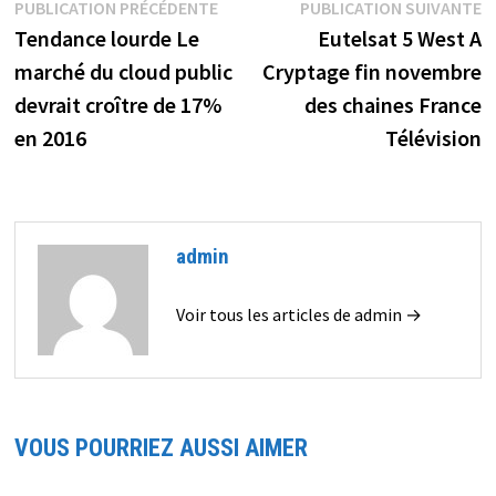
Navigation
Publication
P
PUBLICATION PRÉCÉDENTE
PUBLICATION SUIVANTE
précédente :
s
Tendance lourde Le
Eutelsat 5 West A
de
marché du cloud public
Cryptage fin novembre
l’article
devrait croître de 17%
des chaines France
en 2016
Télévision
admin
Voir tous les articles de admin →
VOUS POURRIEZ AUSSI AIMER