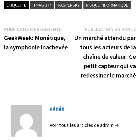
ÉTIQUETTÉ
ITMAG 374
KASPERSKY
RISQUE INFORMATIQUE
Navigation
Publication
P
PUBLICATION PRÉCÉDENTE
PUBLICATION SUIVANTE
précédente :
s
GeekWeek: Monétique,
Un marché attendu par
de
la symphonie inachevée
tous les acteurs de la
l’article
chaîne de valeur: Ce
petit capteur qui va
redessiner le marché
admin
Voir tous les articles de admin →