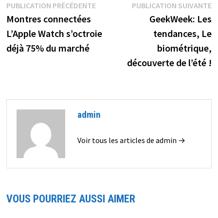
Navigation
Publication
P
PUBLICATION PRÉCÉDENTE
PUBLICATION SUIVANTE
précédente :
s
Montres connectées
GeekWeek: Les
de
L’Apple Watch s’octroie
tendances, Le
l’article
déjà 75% du marché
biométrique,
découverte de l’été !
admin
Voir tous les articles de admin →
VOUS POURRIEZ AUSSI AIMER