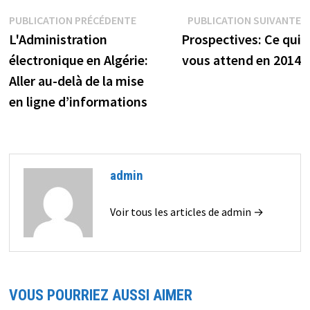
Navigation
Publication
P
PUBLICATION PRÉCÉDENTE
PUBLICATION SUIVANTE
précédente :
s
L'Administration
Prospectives: Ce qui
de
électronique en Algérie:
vous attend en 2014
l’article
Aller au-delà de la mise
en ligne d’informations
admin
Voir tous les articles de admin →
VOUS POURRIEZ AUSSI AIMER