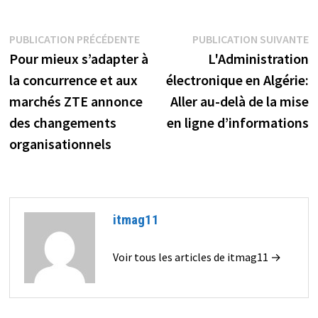
Navigation
Publication
P
PUBLICATION PRÉCÉDENTE
PUBLICATION SUIVANTE
précédente :
s
Pour mieux s’adapter à
L'Administration
de
la concurrence et aux
électronique en Algérie:
l’article
marchés ZTE annonce
Aller au-delà de la mise
des changements
en ligne d’informations
organisationnels
itmag11
Voir tous les articles de itmag11 →