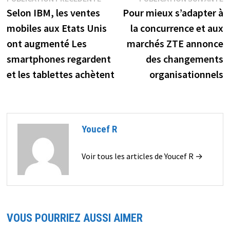
Navigation
précédente :
s
Selon IBM, les ventes
Pour mieux s’adapter à
de
mobiles aux Etats Unis
la concurrence et aux
l’article
ont augmenté Les
marchés ZTE annonce
smartphones regardent
des changements
et les tablettes achètent
organisationnels
Youcef R
Voir tous les articles de Youcef R →
VOUS POURRIEZ AUSSI AIMER