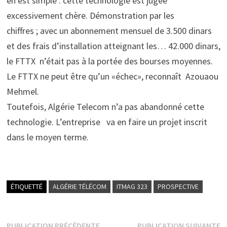
en est simple : cette technologie est jugée
excessivement chère. Démonstration par les
chiffres ; avec un abonnement mensuel de 3.500 dinars
et des frais d’installation atteignant les… 42.000 dinars,
le FTTX n’était pas à la portée des bourses moyennes.
Le FTTX ne peut être qu’un «échec», reconnaît Azouaou
Mehmel.
Toutefois, Algérie Telecom n’a pas abandonné cette
technologie. L’entreprise va en faire un projet inscrit
dans le moyen terme.
ÉTIQUETTÉ
ALGÉRIE TÉLÉCOM
ITMAG 323
PROSPECTIVE
Publication
P
PUBLICATION PRÉCÉDENTE
PUBLICATION SUIVANTE