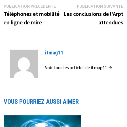
Navigation
Publication
P
PUBLICATION PRÉCÉDENTE
PUBLICATION SUIVANTE
précédente :
s
Téléphones et mobilité
Les conclusions de l'Arpt
de
en ligne de mire
attendues
l’article
itmag11
Voir tous les articles de itmag11 →
VOUS POURRIEZ AUSSI AIMER