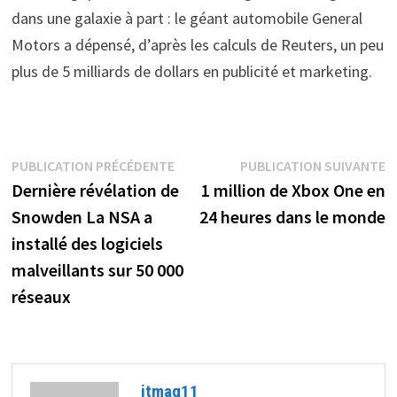
dans une galaxie à part : le géant automobile General
Motors a dépensé, d’après les calculs de Reuters, un peu
plus de 5 milliards de dollars en publicité et marketing.
Navigation
Publication
P
PUBLICATION PRÉCÉDENTE
PUBLICATION SUIVANTE
précédente :
s
Dernière révélation de
1 million de Xbox One en
de
Snowden La NSA a
24 heures dans le monde
l’article
installé des logiciels
malveillants sur 50 000
réseaux
itmag11