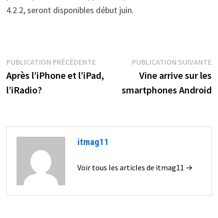
4.2.2, seront disponibles début juin.
Navigation
Publication
P
PUBLICATION PRÉCÉDENTE
PUBLICATION SUIVANTE
précédente :
s
Après l’iPhone et l’iPad,
Vine arrive sur les
de
l’iRadio?
smartphones Android
l’article
itmag11
Voir tous les articles de itmag11 →