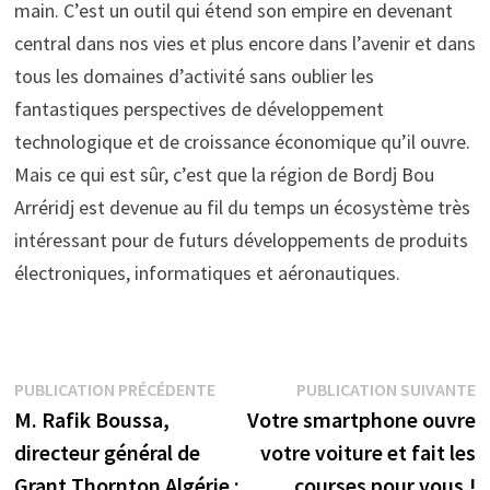
main. C’est un outil qui étend son empire en devenant
central dans nos vies et plus encore dans l’avenir et dans
tous les domaines d’activité sans oublier les
fantastiques perspectives de développement
technologique et de croissance économique qu’il ouvre.
Mais ce qui est sûr, c’est que la région de Bordj Bou
Arréridj est devenue au fil du temps un écosystème très
intéressant pour de futurs développements de produits
électroniques, informatiques et aéronautiques.
Navigation
Publication
P
PUBLICATION PRÉCÉDENTE
PUBLICATION SUIVANTE
précédente :
s
M. Rafik Boussa,
Votre smartphone ouvre
de
directeur général de
votre voiture et fait les
l’article
Grant Thornton Algérie :
courses pour vous !