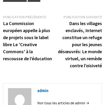
Navigation
Publication
P
PUBLICATION PRÉCÉDENTE
PUBLICATION SUIVANTE
précédente :
s
La Commission
Dans les villages
de
européen appelle à plus
enclavés, Internet
l’article
de projets sous le label
constitue un refuge
libre Le 'Creative
pour les jeunes
Commons' à la
désœuvrés: Le monde
rescousse de l’éducation
virtuel, un remède
contre l’oisiveté
admin
Voir tous les articles de admin →